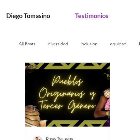
Testimonios
Diego Tomasino
All Posts
diversidad
inclusion
equidad
pinkwashing
rainbowwashing
pueblosorigin
transgender
no binarie
tendencias
Bl
Diego Tomasino