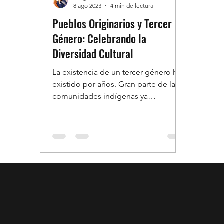
8 ago 2023
4 min de lectura
Pueblos Originarios y Tercer
Género: Celebrando la
Diversidad Cultural
La existencia de un tercer género ha
existido por años. Gran parte de las
comunidades indígenas ya
reconocían la presencia de estas...