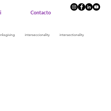
i
Contacto
anksgiving
interseccionality
intersectionality
2SLGBTQ
diversidad cultural
trans
eportes
8M
mujeres
género