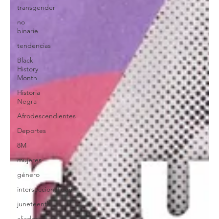
transgender
no
binarie
tendencias
Black
History
Month
Historia
Negra
Afrodescendientes
Deportes
8M
mujeres
género
interseccionalidad
juneteenth
aliades