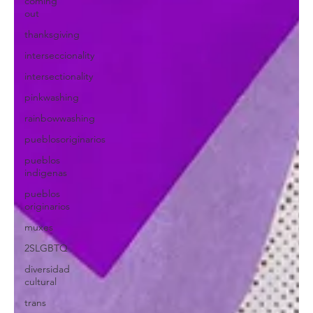
coming
out
thanksgiving
interseccionality
intersectionality
pinkwashing
rainbowwashing
pueblosoriginarios
pueblos
indigenas
pueblos
originarios
muxes
2SLGBTQ
diversidad
cultural
trans