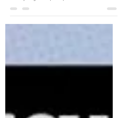
¡Celebremos Un Año Más Fuera del Clóset!
Repasamos los momentos más destacados para la comunidad
LGBTQ y les agradezco por ser parte de ComeOut!