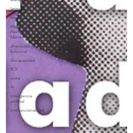
latinx
hispanidad
Hispanic
Heritage
Month
diversidad
funcional
discapacidad
ROI
woke
AI
Inteligencia
artificial
interseccionalidad