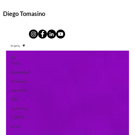
Diego Tomasino
trans
All
Posts
diversidad
inclusion
equidad
DEI
coaching
LGBTQ
pride