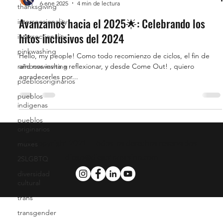
6 ene 2025
4 min de lectura
thanksgiving
Avanzamos hacia el 2025🌟: Celebrando los
interseccionality
hitos inclusivos del 2024
intersectionality
pinkwashing
Hello, my people! Como todo recomienzo de ciclos, el fin de
año nos invita a reflexionar, y desde Come Out! , quiero
rainbowwashing
agradecerles por...
pueblosoriginarios
pueblos
indigenas
pueblos
originarios
@Copyright 2021 - Todos los derechos reservados
muxes
diego@diegotomasino.com
2SLGBTQ
diversidad
cultural
trans
transgender