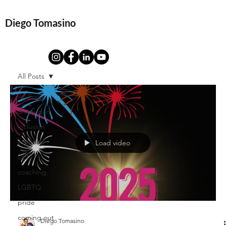
Diego Tomasino
All Posts
All Posts
diversidad
inclusion
equidad
Load video
DEI
coaching
LGBTQ
pride
coming out
Diego Tomasino