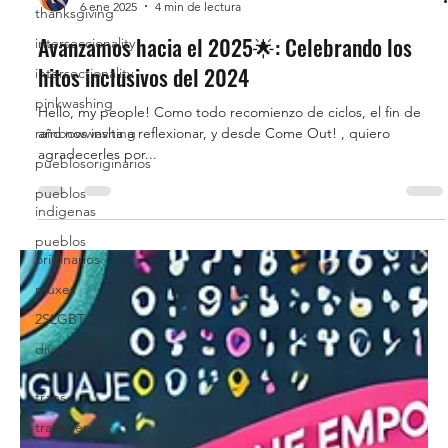
6 ene 2025
4 min de lectura
thanksgiving
Avanzamos hacia el 2025🌟: Celebrando los
interseccionality
hitos inclusivos del 2024
intersectionality
pinkwashing
Hello, my people! Como todo recomienzo de ciclos, el fin de
año nos invita a reflexionar, y desde Come Out! , quiero
rainbowwashing
agradecerles por...
pueblosoriginarios
pueblos
indigenas
pueblos
originarios
muxes
2SLGBTQ
diversidad
cultural
trans
transgender