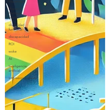
hispanidad
Hispanic
Heritage
Month
diversidad
funcional
discapacidad
ROI
woke
AI
Inteligencia
artificial
interseccionalidad