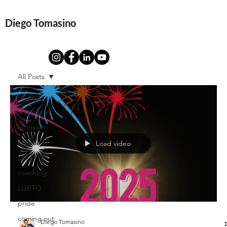
Diego Tomasino
All Posts
All Posts
diversidad
inclusion
equidad
Load video
DEI
coaching
LGBTQ
pride
coming out
Diego Tomasino