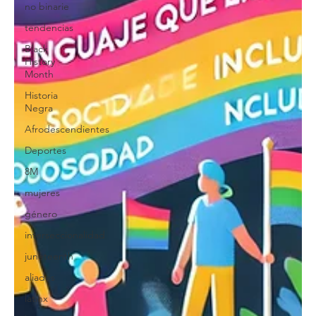
no binarie
tendencias
Black
History
Month
Historia
Negra
Afrodescendientes
Deportes
8M
mujeres
género
interseccionalidad
juneteenth
aliades
latinx