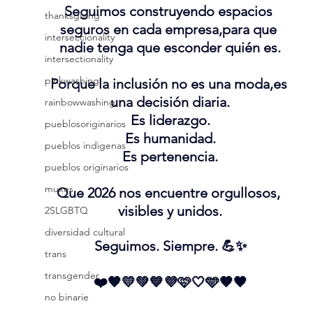
Seguimos construyendo espacios 
thanksgiving
seguros en cada empresa,para que 
interseccionality
nadie tenga que esconder quién es.
intersectionality
pinkwashing
Porque la inclusión no es una moda,es 
una decisión diaria.
rainbowwashing
Es
 liderazgo.
pueblosoriginarios
Es
 humanidad.
pueblos indigenas
Es pertenencia.
pueblos originarios
muxes
Que 2026 nos encuentre orgullosos, 
visibles y unidos.
2SLGBTQ
diversidad cultural
Seguimos. Siempre. 💪✨
trans
transgender
❤️🧡💛💚💙💜🩷🤍🩵🤎🖤
no binarie