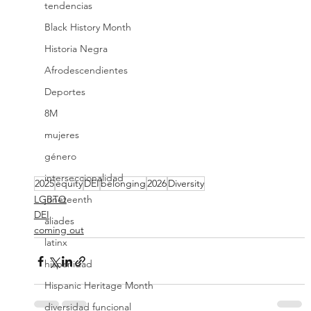
tendencias
Black History Month
Historia Negra
Afrodescendientes
Deportes
8M
mujeres
género
interseccionalidad
2025
equity
DEI
belonging
2026
Diversity
juneteenth
LGBTQ
DEI
aliades
coming out
latinx
hispanidad
Hispanic Heritage Month
diversidad funcional