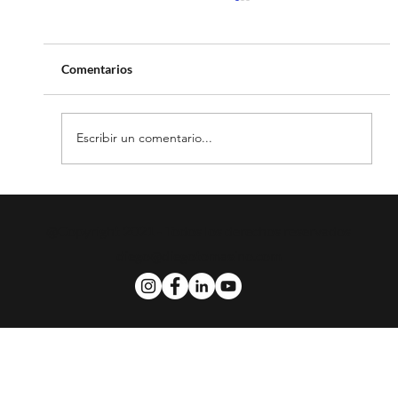
Comentarios
Escribir un comentario...
Prepara tu empresa para el Orgullo: Claves,
juegos, música y una oportunidad especial
@Copyright 2021 - Todos los derechos reservados
🎉
diego@diegotomasino.com