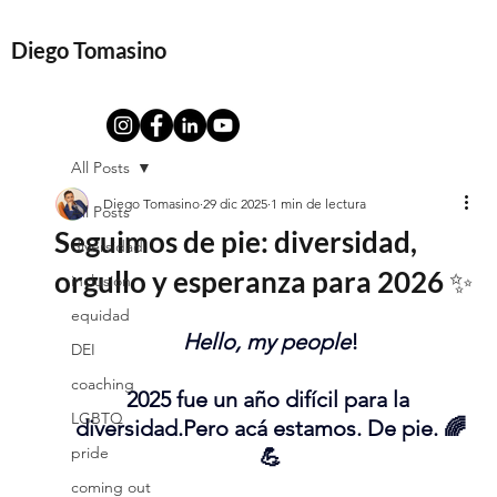
Diego Tomasino
All Posts
Diego Tomasino
29 dic 2025
1 min de lectura
All Posts
Seguimos de pie: diversidad,
diversidad
orgullo y esperanza para 2026 ✨
inclusion
equidad
Hello, my people
!
DEI
coaching
2025 fue un año difícil para la 
LGBTQ
diversidad.Pero acá estamos. De pie. 🌈
pride
💪
coming out