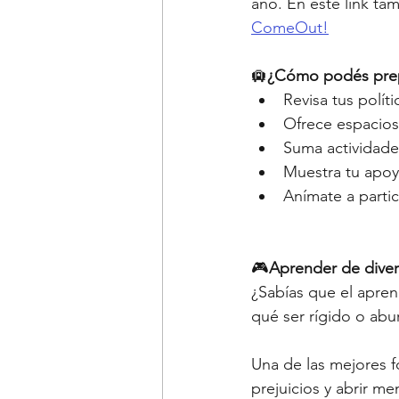
año. En este link ta
ComeOut!
🛄
¿Cómo podés prep
Revisa tus polít
Ofrece espacios 
Suma actividade
Muestra tu apo
Anímate a partic
🎮
Aprender de dive
¿Sabías que el apren
qué ser rígido o abu
Una de las mejores f
prejuicios y abrir me