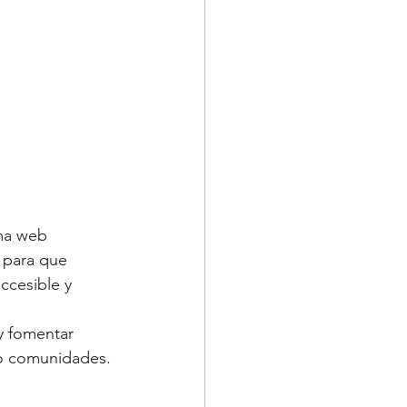
ma web 
s para que 
ccesible y 
y fomentar 
s o comunidades.