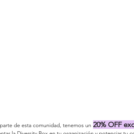
20% OFF exc
 parte de esta comunidad, tenemos un
tar la Diversity Box en tu organización y potenciar tu