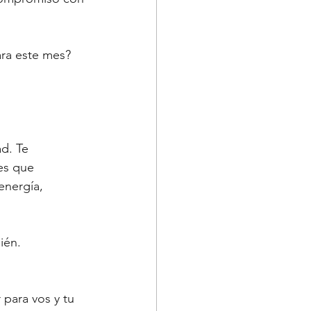
ra este mes? 
d. Te 
es que 
nergía, 
ién.
 para vos y tu 