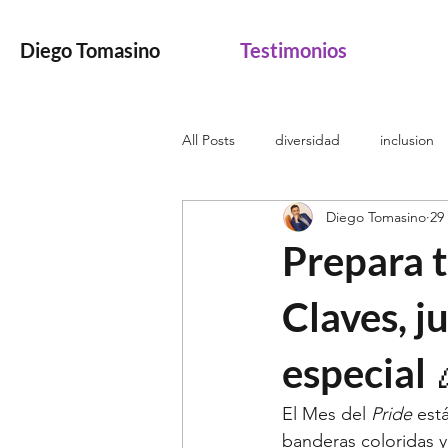
Testimonios
Diego Tomasino
All Posts
diversidad
inclusion
Diego Tomasino
29
interseccionality
intersectional
Prepara t
pueblos originarios
muxes
Claves, j
especial 
Black History Month
Historia 
El Mes del 
Pride 
est
banderas coloridas y