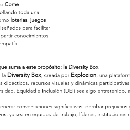
e 
Come 
ollando toda una 
como 
loterías
, 
juegos 
iseñados para facilitar 
partir conocimientos 
empatía.
ue suma a este propósito: la Diversity Box
Diversity Box
Explozion
 la 
, creada por 
, una platafor
s didácticos, recursos visuales y dinámicas participativa
sidad, Equidad e Inclusión (DEI) sea algo entretenido, a
nerar conversaciones significativas, derribar prejuicios 
vos, ya sea en equipos de trabajo, líderes, institucione