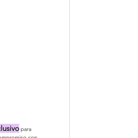
lusivo
 para 
 compromiso con 