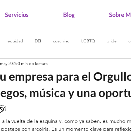
Servicios
Blog
Sobre M
equidad
DEI
coaching
LGBTQ
pride
c
 may 2025
3 min de lectura
ity
pinkwashing
rainbowwashing
pueblosoriginarios
u empresa para el Orgull
2SLGBTQ
diversidad cultural
trans
transgender
uegos, música y una opor
🎉
Negra
Afrodescendientes
Deportes
8M
mujeres
á a la vuelta de la esquina y, como ya saben, es mucho 
 posteos con arcoíris. Es un momento clave para reflexi