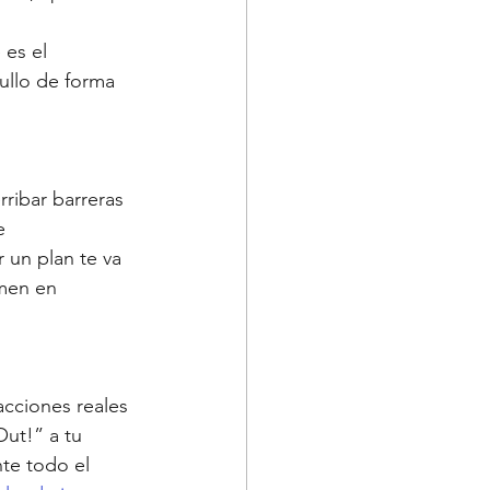
 es el 
llo de forma 
rribar barreras 
e 
 un plan te va 
men en 
acciones reales 
ut!” a tu 
te todo el 