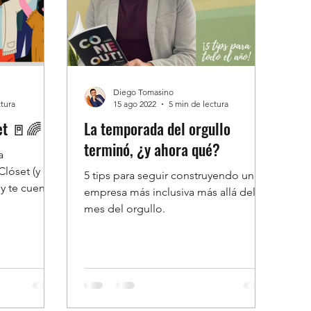
Diego Tomasino
ctura
15 ago 2022
5 min de lectura
Hoy Salimos del Clóset 🚪🌈
La temporada del orgullo
terminó, ¿y ahora qué?
a
Clóset (y el
5 tips para seguir construyendo una
oy te cuento
empresa más inclusiva más allá del
🌈
mes del orgullo.