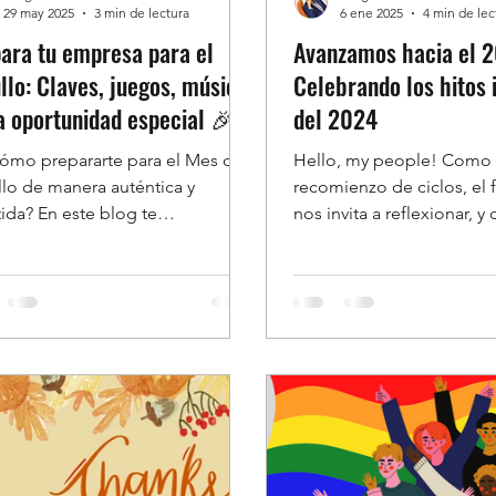
29 may 2025
3 min de lectura
6 ene 2025
4 min de lec
ara tu empresa para el
Avanzamos hacia el 
llo: Claves, juegos, música
Celebrando los hitos 
a oportunidad especial 🎉
del 2024
ómo prepararte para el Mes del
Hello, my people! Como
lo de manera auténtica y
recomienzo de ciclos, el 
tida? En este blog te
nos invita a reflexionar,
rtimos claves, herramientas
Out! , quiero agradecerles
ivas y actividades como juegos
sa y una playlist del Orgullo
que este año tu equipo viva el
lo con compromiso y alegría.
s, conocé la Diversity Box y
brí cómo podés transformar la
sión en tu organización con un
FF exclusivo para esta
idad. ¡Empezá a crear un