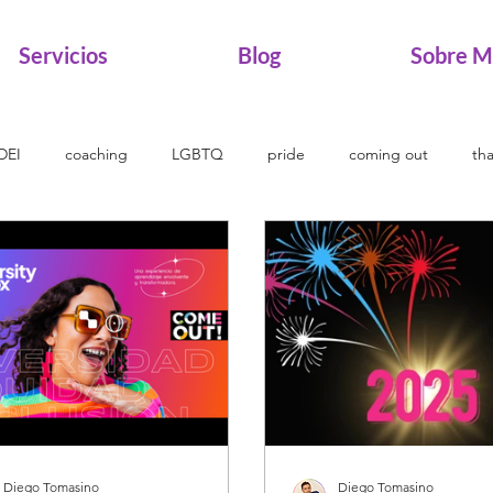
Servicios
Blog
Sobre M
DEI
coaching
LGBTQ
pride
coming out
th
arios
pueblos indigenas
pueblos originarios
muxes
ack History Month
Historia Negra
Afrodescendientes
D
Diego Tomasino
Diego Tomasino