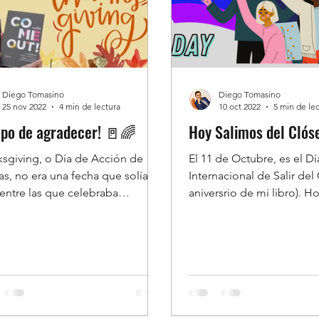
o cultural real y lleno de
ía! 🎉✨
Diego Tomasino
Diego Tomasino
25 nov 2022
4 min de lectura
10 oct 2022
5 min de le
po de agradecer! 🚪🌈
sgiving, o Día de Acción de
El 11 de Octubre, es el Dí
as, no era una fecha que solía
Internacional de Salir del 
 entre las que celebraba
aniversrio de mi libro). H
mente. En Argentina, mi país...
por qué lo celebramos! 