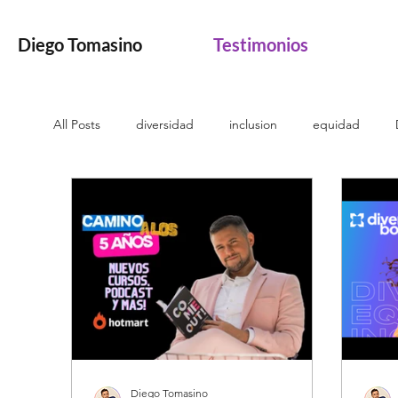
Testimonios
Diego Tomasino
All Posts
diversidad
inclusion
equidad
pinkwashing
rainbowwashing
pueblosorigin
transgender
no binarie
tendencias
Bl
Diego Tomasino