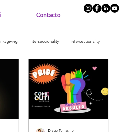
i
Contacto
anksgiving
interseccionality
intersectionality
2SLGBTQ
diversidad cultural
trans
eportes
8M
mujeres
género
Diego Tomasino