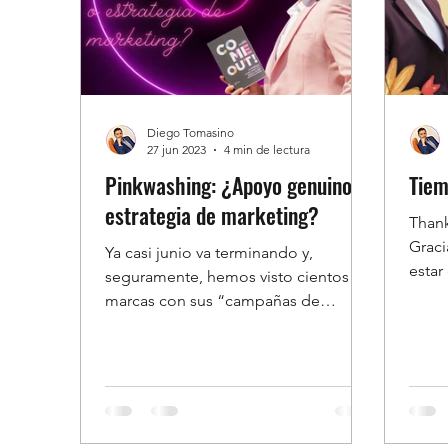
cambi
energ
Diego Tomasino
27 jun 2023
4 min de lectura
Pinkwashing: ¿Apoyo genuino o
Tiem
estrategia de marketing?
Thank
Graci
Ya casi junio va terminando y,
estar
seguramente, hemos visto cientos de
usual
marcas con sus “campañas de
activación del orgullo”. Un objetivo
de...