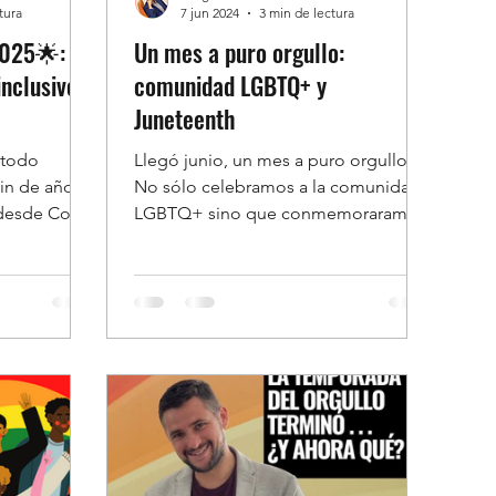
tura
7 jun 2024
3 min de lectura
2025🌟:
Un mes a puro orgullo:
inclusivos
comunidad LGBTQ+ y
Juneteenth
 todo
Llegó junio, un mes a puro orgullo.
fin de año
No sólo celebramos a la comunidad
 y desde Come
LGBTQ+ sino que conmemoraramos
 por...
Juneteenth!