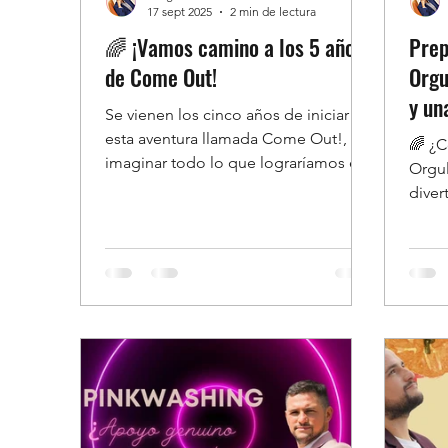
17 sept 2025
2 min de lectura
🌈 ¡Vamos camino a los 5 años
Prep
de Come Out!
Orgu
y un
Se vienen los cinco años de iniciar
esta aventura llamada Come Out!, sin
🌈 ¿C
imaginar todo lo que lograríamos en
Orgul
conjunto. Conoce lo que estamos
diver
preparando para este aniversario! 💻🎙
compa
🚪🌈
creat
de me
para 
Orgul
Ademá
descu
inclu
20% O
comun